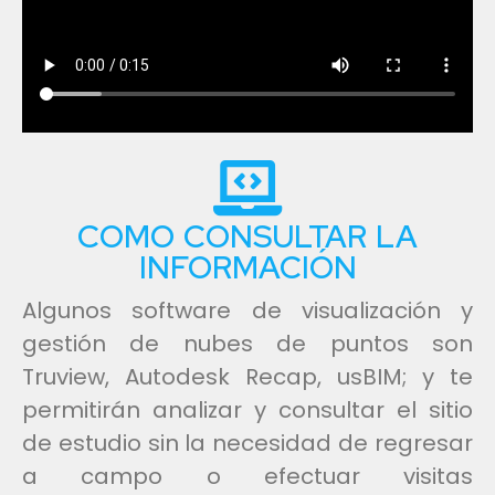
COMO CONSULTAR LA
INFORMACIÓN
Algunos software de visualización y
gestión de nubes de puntos son
Truview, Autodesk Recap, usBIM; y te
permitirán analizar y consultar el sitio
de estudio sin la necesidad de regresar
a campo o efectuar visitas